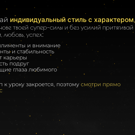
дай
индивидуальный стиль с характером
нове твоей супер-силы и без усилий притягивай
, любовь, успех
:
плименты и внимание
енты и стабильность
ет карьеры
исть подруг
ящие глаза любимого
п к уроку закроется, поэтому
смотри прямо
с