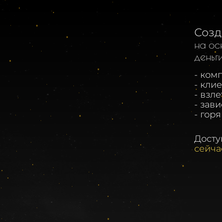
Соз
на ос
деньги
- ком
- кли
- взл
- зав
- гор
Досту
сейча